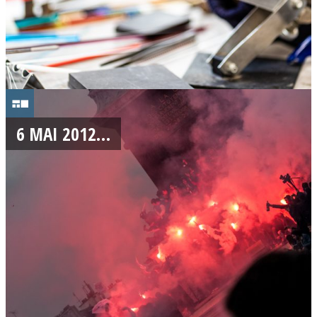
0
7
6 MAI 2012…
/
0
5
/
2
0
1
2