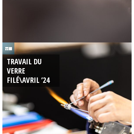
0
6
TRAVAIL DU
/
VERRE
0
FILÉ\AVRIL ’24
4
/
2
0
2
4