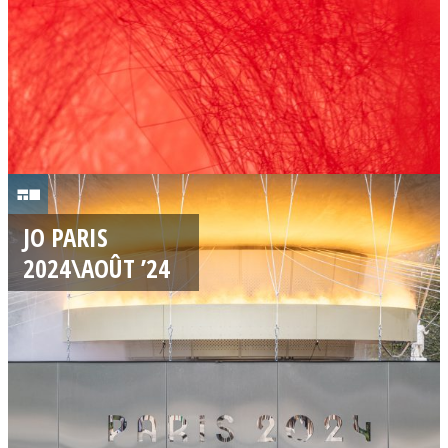
4
0
6
JO PARIS
/
2024\AOÛT ’24
0
8
/
2
0
2