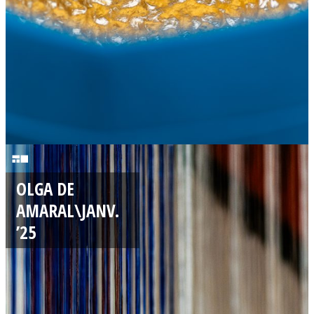
2
5
1
2
OLGA DE
/
AMARAL\JANV.
0
’25
1
/
2
0