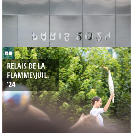
4
1
5
RELAIS DE LA
/
FLAMME\JUIL.
0
’24
7
/
2
0
2
4