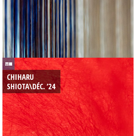
2
5
2
8
CHIHARU
/
SHIOTA\DÉC. ’24
1
2
/
2
0
2