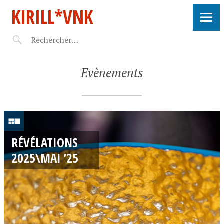
KIRILL*VNK
Evènements
2
4
RÉVÉLATIONS
/
2025\MAI ’25
0
5
/
2
0