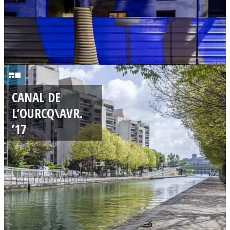
2
2
CANAL DE
/
L’OURCQ\AVR.
0
’17
4
/
2
0
1
7