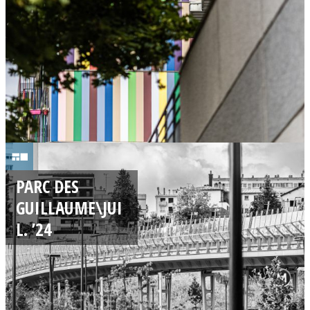
2
4
1
3
PARC DES
/
GUILLAUME\JUI
0
L. ’24
7
/
2
0