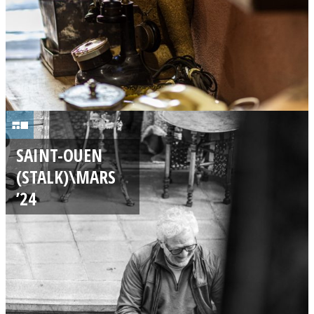
4
1
7
SAINT-OUEN
/
(STALK)\MARS
0
’24
3
/
2
0
2
4