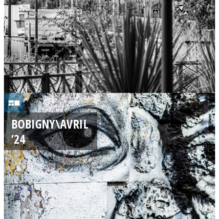
2
4
0
6
BOBIGNY\AVRIL
/
’24
0
4
/
2
0
2