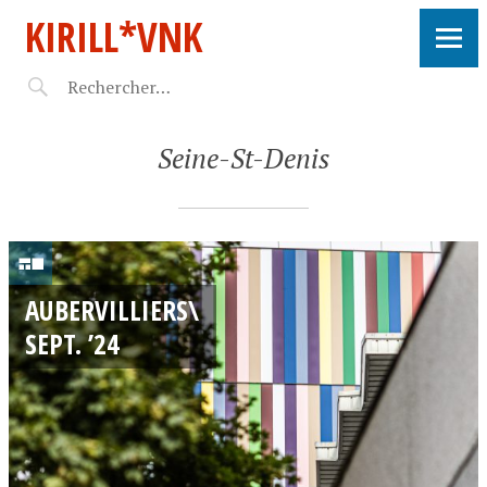
KIRILL*VNK
Seine-St-Denis
0
8
AUBERVILLIERS\
/
SEPT. ’24
0
9
/
2
0