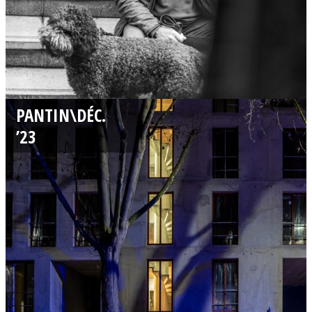
2
PANTIN\DÉC.
9
’23
/
1
2
/
2
0
2
3