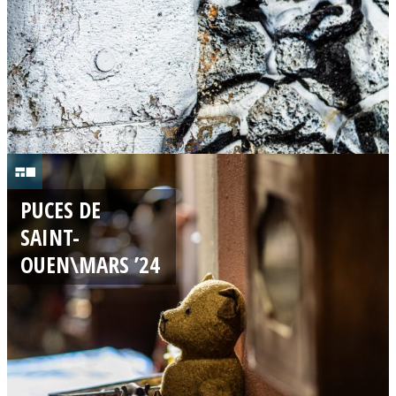
4
1
7
PUCES DE
/
SAINT-
0
OUEN\MARS ’24
3
/
2
0
2