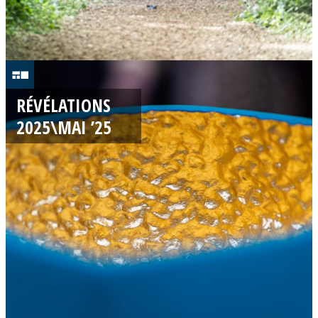
2
4
RÉVÉLATIONS
/
2025\MAI ’25
0
5
/
2
0
2
5