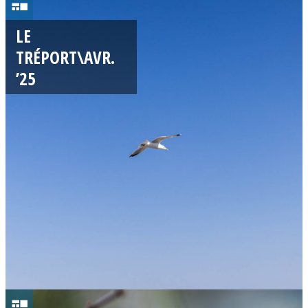
0
5
LE
/
TRÉPORT\AVR.
0
’25
4
/
2
0
2
5
0