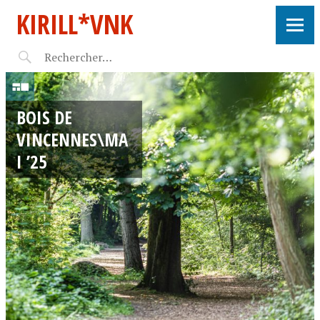
KIRILL*VNK
2
9
BOIS DE
/
VINCENNES\MA
0
I ’25
5
/
2
0
2
5