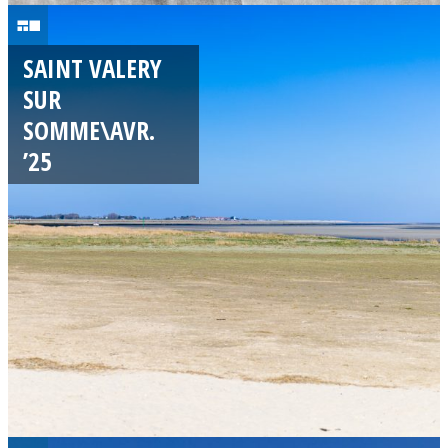
0
6
SAINT VALERY
/
SUR
0
SOMME\AVR.
4
’25
/
2
0
2
5