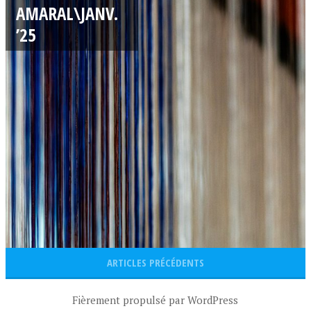
/
AMARAL\JANV.
0
’25
1
/
2
0
2
5
ARTICLES PRÉCÉDENTS
Fièrement propulsé par WordPress