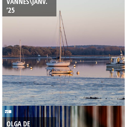
VANNES\JANV.
/
’25
0
1
/
2
0
2
5
1
2
OLGA DE