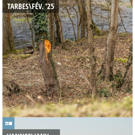
0
TARBES\FÉV. ’25
/
0
2
/
2
0
2
5
1
7