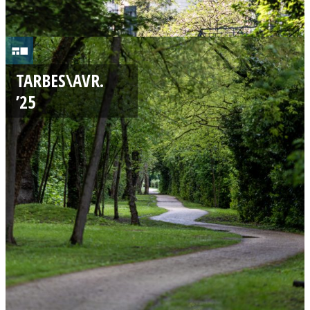
0
1
TARBES\AVR.
/
’25
0
5
/
2
0
2
5