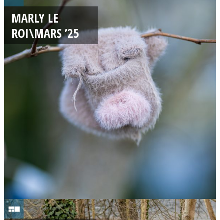
8
MARLY LE
/
ROI\MARS ’25
0
3
/
2
0
2
5
1