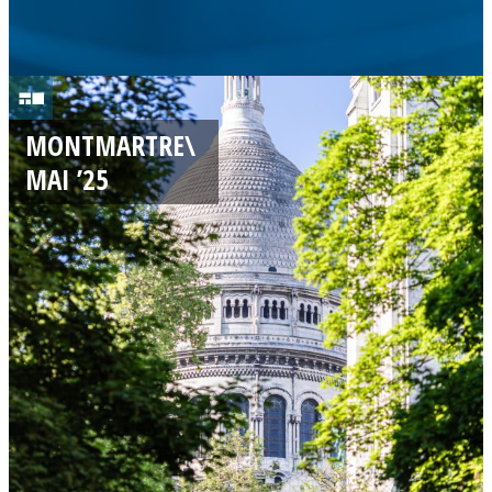
0
1
MONTMARTRE\
/
MAI ’25
0
5
/
2
0
2
5