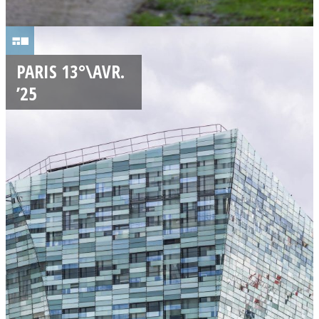
2
0
PARIS 13°\AVR.
/
’25
0
4
/
2
0
2
5