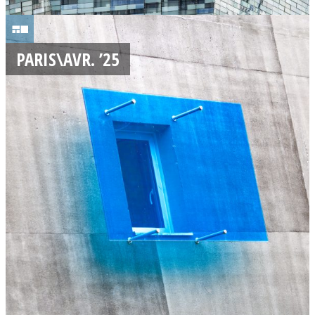
1
3
PARIS\AVR. ’25
/
0
4
/
2
0
2
5